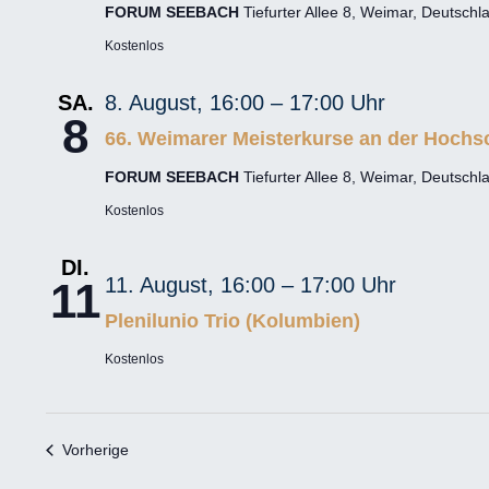
FORUM SEEBACH
Tiefurter Allee 8, Weimar, Deutschl
w
Kostenlos
ä
h
SA.
8. August, 16:00
–
17:00
l
8
66. Weimarer Meisterkurse an der Hochsc
e
FORUM SEEBACH
Tiefurter Allee 8, Weimar, Deutschl
n
.
Kostenlos
DI.
11. August, 16:00
–
17:00
11
Plenilunio Trio (Kolumbien)
Kostenlos
Veranstaltungen
Vorherige