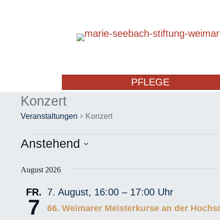
PFLEGE
Konzert
Veranstaltungen
Konzert
Veranstaltungen
Anstehend
D
August 2026
a
t
FR.
7. August, 16:00
–
17:00
7
u
66. Weimarer Meisterkurse an der Hochs
m