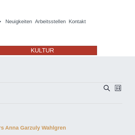
Neuigkeiten
Arbeitsstellen
Kontakt
KULTUR
V
V
S
L
u
i
e
c
s
e
h
r
t
e
e
a
r
n
urs Anna Garzuly Wahlgren