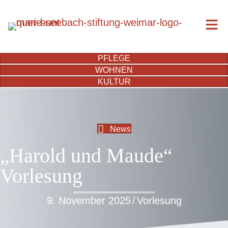
PFLEGE
WOHNEN
KULTUR
News
„Harold und Maude“
Vorlesung
9. November 2025
/
Vorlesung