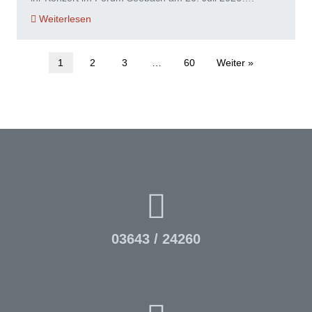
Weiterlesen
1
2
3
…
60
Weiter »
03643 / 24260