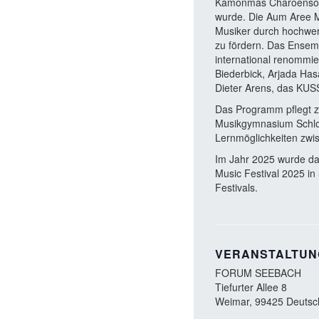
Kamonmas Charoensook 
wurde. Die Aum Aree M
Musiker durch hochwer
zu fördern. Das Ensemb
international renommi
Biederbick, Arjada Has
Dieter Arens, das KUS
Das Programm pflegt z
Musikgymnasium Schlos
Lernmöglichkeiten zwi
Im Jahr 2025 wurde das
Music Festival 2025 in
Festivals.
VERANSTALTUN
FORUM SEEBACH
Tiefurter Allee 8
Weimar
,
99425
Deutsc