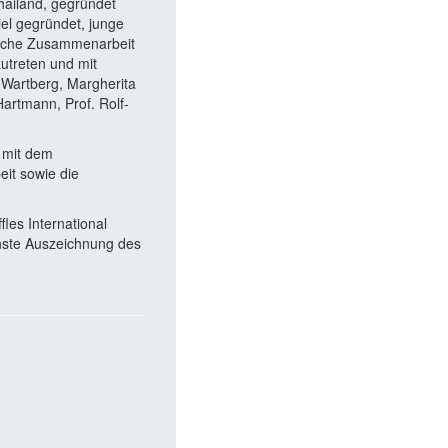
ailand, gegründet
el gegründet, junge
rische Zusammenarbeit
utreten und mit
 Wartberg, Margherita
artmann, Prof. Rolf-
 mit dem
it sowie die
les International
chste Auszeichnung des