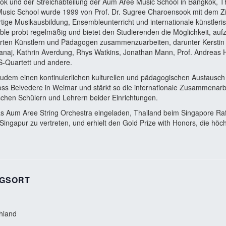
und der Streichabteilung der Aum Aree Music School in Bangkok, Th
usic School wurde 1999 von Prof. Dr. Sugree Charoensook mit dem Zi
tige Musikausbildung, Ensembleunterricht und internationale künstle
le probt regelmäßig und bietet den Studierenden die Möglichkeit, aufz
erten Künstlern und Pädagogen zusammenzuarbeiten, darunter Kerstin
anaj, Kathrin Averdung, Rhys Watkins, Jonathan Mann, Prof. Andreas H
S-Quartett und andere.
udem einen kontinuierlichen kulturellen und pädagogischen Austausch
s Belvedere in Weimar und stärkt so die internationale Zusammenarbe
schen Schülern und Lehrern beider Einrichtungen.
 Aum Aree String Orchestra eingeladen, Thailand beim Singapore Raff
 Singapur zu vertreten, und erhielt den Gold Prize with Honors, die hö
GSORT
hland