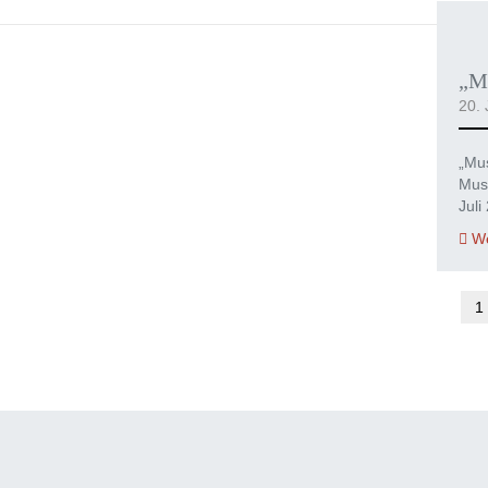
„Mu
20. 
„Mus
Mus
Juli
We
1