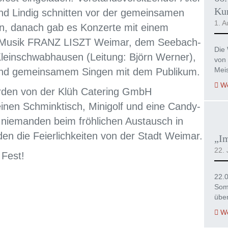
Kur
d Lindig schnitten vor der gemeinsamen
1. A
n, danach gab es Konzerte mit einem
ür Musik FRANZ LISZT Weimar, dem Seebach-
Die 
einschwabhausen (Leitung: Björn Werner),
von 
Mei
 und gemeinsamem Singen mit dem Publikum.
We
rden von der Klüh Catering GmbH
einen Schminktisch, Minigolf und eine Candy-
e niemanden beim fröhlichen Austausch in
en die Feierlichkeiten von der Stadt Weimar.
„I
22. 
 Fest!
22.
Som
übe
We