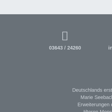
03643 / 24260
i
Deutschlands erst
Marie Seebach
Erweiterungen d
älteren Mens