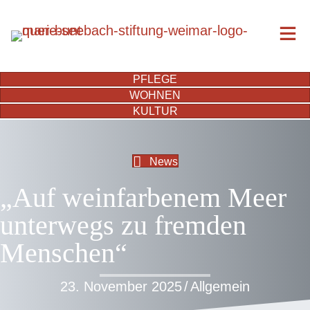
PFLEGE
WOHNEN
KULTUR
News
„Auf weinfarbenem Meer
unterwegs zu fremden
Menschen“
23. November 2025
/
Allgemein