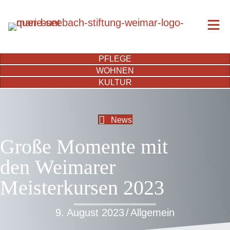
PFLEGE
WOHNEN
KULTUR
News
Große Momente mit
den Weimarer
Meisterkursen 2023
9. August 2023
/
Allgemein