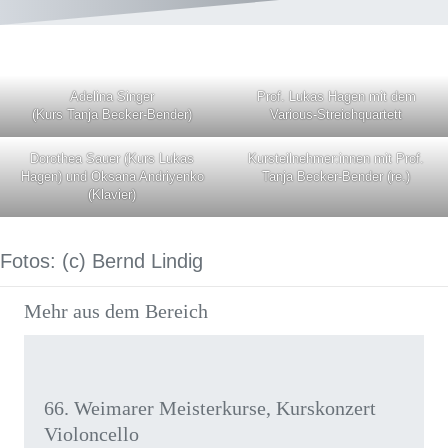
Adelina Singer
Prof. Lukas Hagen mit dem
(Kurs Tanja Becker-Bender)
Various-Streichquartett
Dorothea Sauer (Kurs Lukas
Kursteilnehmer:innen mit Prof.
Hagen) und Oksana Andriyenko
Tanja Becker-Bender (re.)
(Klavier)
Fotos: (c) Bernd Lindig
Mehr aus dem Bereich
66. Weimarer Meisterkurse, Kurskonzert
Violoncello