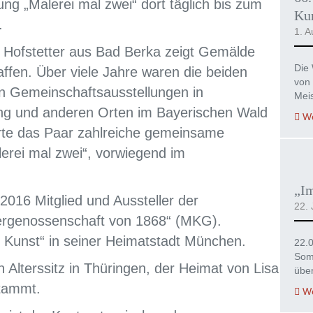
llung „Malerei mal zwei“ dort täglich bis zum
Kur
.
1. A
 Hofstetter aus Bad Berka zeigt Gemälde
Die 
fen. Über viele Jahre waren die beiden
von 
sen Gemeinschaftsausstellungen in
Mei
ing und anderen Orten im Bayerischen Wald
We
erte das Paar zahlreiche gemeinsame
lerei mal zwei“, vorwiegend im
„I
2016 Mitglied und Aussteller der
22. 
ergenossenschaft von 1868“ (MKG).
 Kunst“ in seiner Heimatstadt München.
22.
Som
 Alterssitz in Thüringen, der Heimat von Lisa
übe
stammt.
We