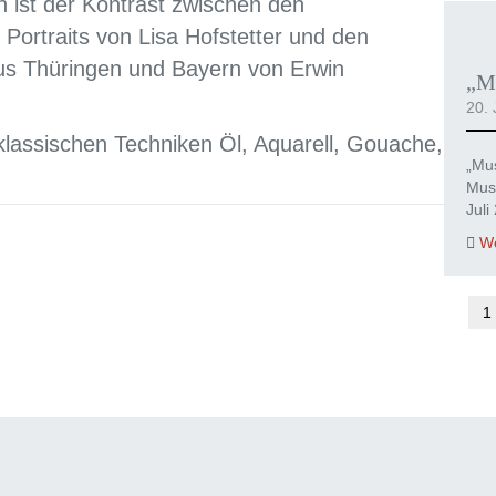
 ist der Kontrast zwischen den
Portraits von Lisa Hofstetter und den
aus Thüringen und Bayern von Erwin
„Mu
20. 
klassischen Techniken Öl, Aquarell, Gouache,
„Mus
Mus
Juli
We
1