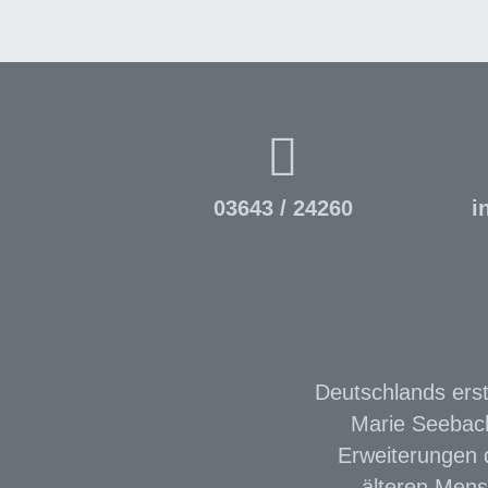
03643 / 24260
i
Deutschlands erst
Marie Seebach
Erweiterungen d
älteren Mens