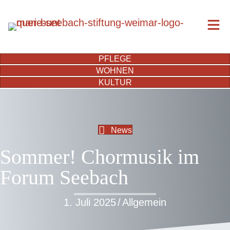
PFLEGE
WOHNEN
KULTUR
News
Sommer! Chormusik im
Forum Seebach
1. Juli 2025
/
Allgemein