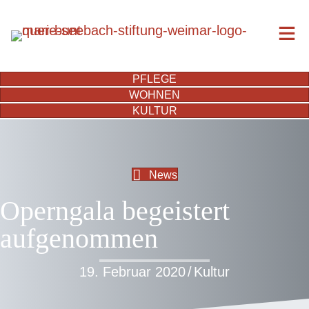
PFLEGE
WOHNEN
KULTUR
News
Operngala begeistert
aufgenommen
19. Februar 2020
/
Kultur