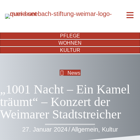
PFLEGE
WOHNEN
KULTUR
News
„1001 Nacht – Ein Kamel
träumt“ – Konzert der
Weimarer Stadtstreicher
27. Januar 2024
/
Allgemein
,
Kultur