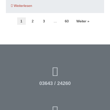
Weiterlesen
1
2
3
…
60
Weiter »
03643 / 24260