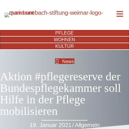
PFLEGE
WOHNEN
KULTUR
News
Aktion #pflegereserve der
Bundespflegekammer soll
Hilfe in der Pflege
mobilisieren
19. Januar 2021
/
Allgemein