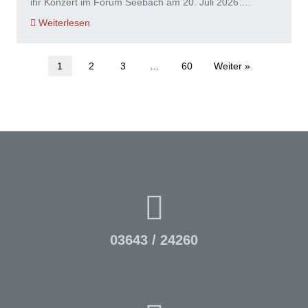
ihr Konzert im Forum Seebach am 20. Juli 2026….
Weiterlesen
1
2
3
…
60
Weiter »
03643 / 24260