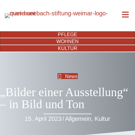
PFLEGE
WOHNEN
KULTUR
News
„Bilder einer Ausstellung“
– in Bild und Ton
15. April 2023
/
Allgemein
,
Kultur