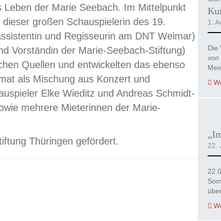
s Leben der Marie Seebach. Im Mittelpunkt
Kur
 dieser großen Schauspielerin des 19.
1. A
assistentin und Regisseurin am DNT Weimar)
Die 
nd Vorständin der Marie-Seebach-Stiftung)
von 
ischen Quellen und entwickelten das ebenso
Mei
rmat als Mischung aus Konzert und
We
hauspieler Elke Wieditz und Andreas Schmidt-
sowie mehrere Mieterinnen der Marie-
„I
iftung Thüringen gefördert.
22. 
22.
Som
übe
We