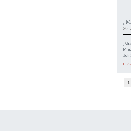
„Mu
20. 
„Mus
Mus
Juli
We
1