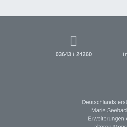
03643 / 24260
i
Deutschlands erst
Marie Seebach
Erweiterungen d
älteren Mens