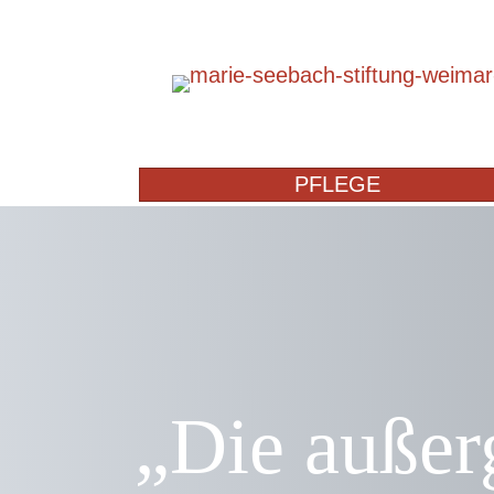
PFLEGE
„Die außer