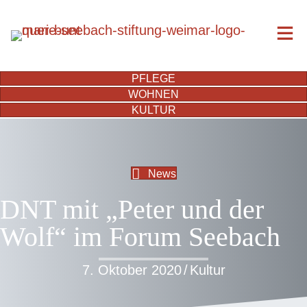
PFLEGE
WOHNEN
KULTUR
News
DNT mit „Peter und der
Wolf“ im Forum Seebach
7. Oktober 2020
/
Kultur