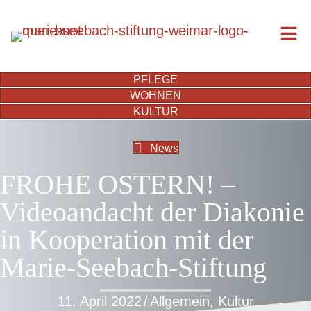
PFLEGE
WOHNEN
KULTUR
News
FROHE OSTERN! –
Videoandacht der Diakonie
in Kooperation mit der
Marie-Seebach-Stiftung
11. April 2022
/
Allgemein
,
Kultur