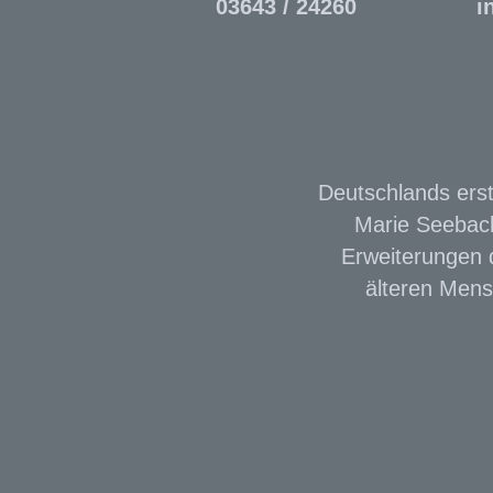
03643 / 24260
i
Deutschlands erst
Marie Seebach
Erweiterungen d
älteren Mens