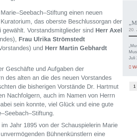
e Marie–Seebach–Stiftung einen neuen
 Kuratorium, das oberste Beschlussorgan der
„Mu
ni gewählt. Vorstandsmitglieder sind
Herr Axel
20. 
andes),
Frau Ulrika Strömstedt
„Mus
 Vorstandes) und
Herr Martin Gebhardt
Mus
Juli
We
er Geschäfte und Aufgaben der
rn des alten an die des neuen Vorstandes
schten die bisherigen Vorstände Dr. Hartmut
1
en Nachfolgern, auch im Namen von Herrn
dabei sein konnte, viel Glück und eine gute
ie–Seebach–Stiftung.
 im Jahr 1895 von der Schauspielerin Marie
 unvermögenden Bühnenkünstlern eine