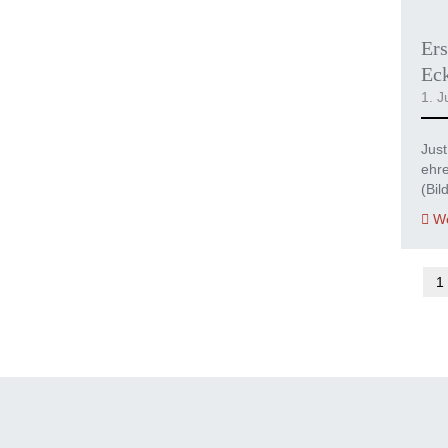
Ers
Eck
1. J
Just
ehre
(Bi
We
1