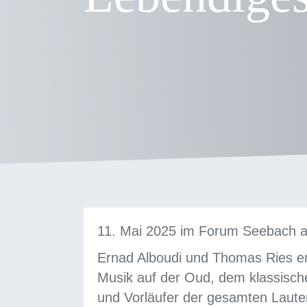
11. Mai 2025 im Forum Seebach an 
Ernad Alboudi und Thomas Ries en
Musik auf der Oud, dem klassische
und Vorläufer der gesamten Laute