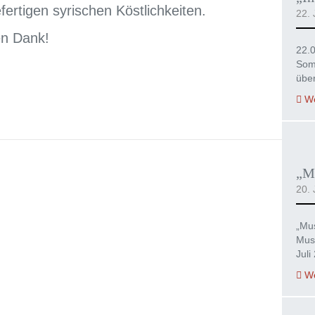
fertigen syrischen Köstlichkeiten.
22. 
len Dank!
22.
Som
übe
We
„Mu
20. 
„Mus
Mus
Juli
We