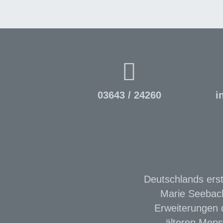
03643 / 24260
i
Deutschlands erst
Marie Seebach
Erweiterungen d
älteren Mens