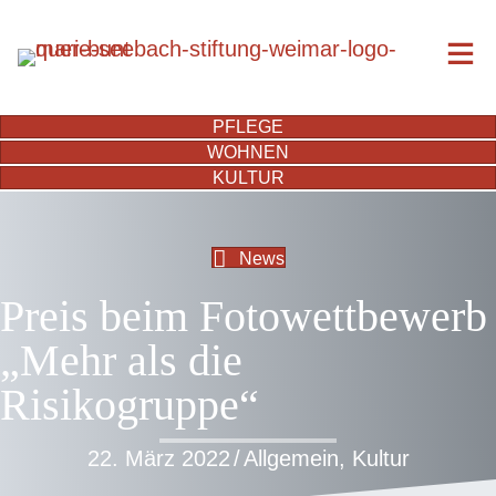
PFLEGE
WOHNEN
KULTUR
News
Preis beim Fotowettbewerb
„Mehr als die
Risikogruppe“
22. März 2022
/
Allgemein
,
Kultur