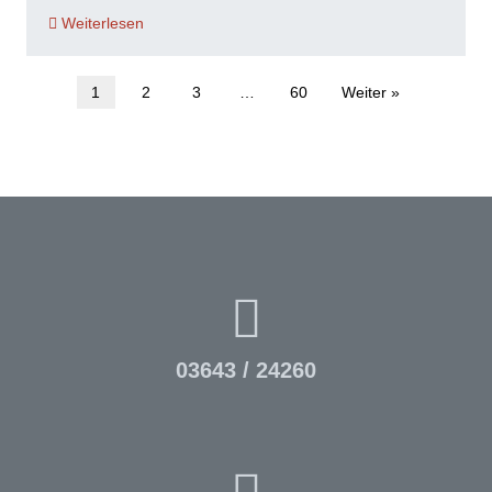
Weiterlesen
1
2
3
…
60
Weiter »
03643 / 24260