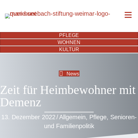
PFLEGE
WOHNEN
KULTUR
News
Zeit für Heimbewohner mit
Demenz
13. Dezember 2022
/
Allgemein
,
Pflege
,
Senioren-
und Familienpolitik