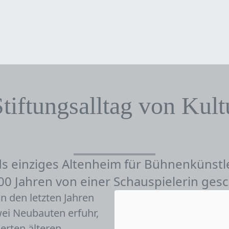
 Stiftungsalltag von Kul
s einziges Altenheim für Bühnenkünstl
00 Jahren von einer Schauspielerin gesc
n den letzten Jahren
ei Neubauten erfuhr,
ierten älteren