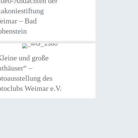
ideo-Andachten der
akoniestiftung
eimar – Bad
obenstein
leine und große
thäuser“ –
toausstellung des
toclubs Weimar e.V.