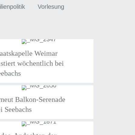
ienpolitik
Vorlesung
aatskapelle Weimar
stiert wöchentlich bei
eebachs
rneut Balkon-Serenade
i Seebachs