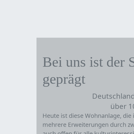
Bei uns ist der
geprägt
Deutschland
über 1
Heute ist diese Wohnanlage, die i
mehrere Erweiterungen durch zw
auch offen für alle kulturinteress