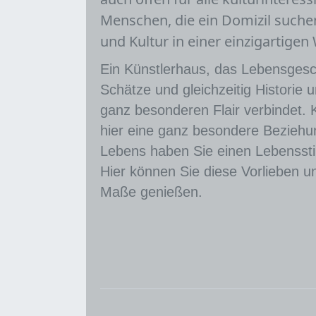
Menschen, die ein Domizil suche
und Kultur in einer einzigartigen
Ein Künstlerhaus, das Lebensgesch
Schätze und gleichzeitig Historie
ganz besonderen Flair verbindet.
hier eine ganz besondere Beziehun
Lebens haben Sie einen Lebensstil 
Hier können Sie diese Vorlieben u
Maße genießen.