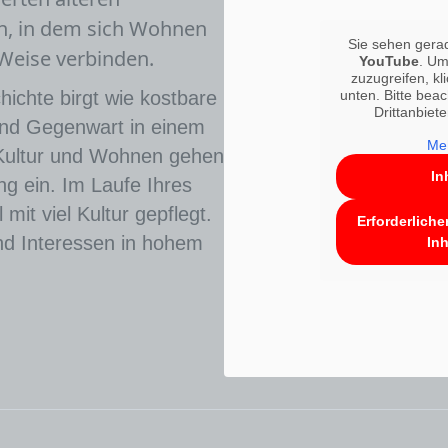
n, in dem sich Wohnen
Sie sehen gerad
 Weise verbinden.
YouTube
. Um
zuzugreifen, kl
ichte birgt wie kostbare
unten. Bitte bea
Drittanbiet
 und Gegenwart in einem
Meh
 Kultur und Wohnen gehen
In
g ein. Im Laufe Ihres
mit viel Kultur gepflegt.
Erforderliche
nd Interessen in hohem
Inh