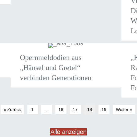
V
Di
W
L
Opernmeldodien aus
„K
„Hänsel und Gretel“
Ra
verbinden Generationen
Fo
Fo
« Zurück
1
…
16
17
18
19
Weiter »
Alle anzeigen