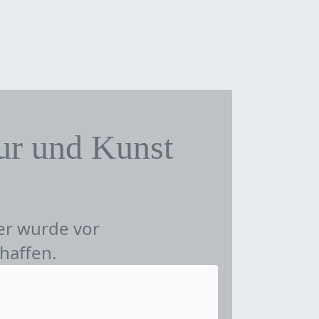
tur und Kunst
er wurde vor
haffen.