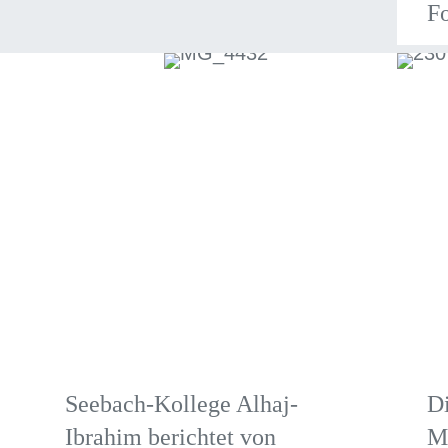
F
Seebach-Kollege Alhaj-
Di
Ibrahim berichtet von
M