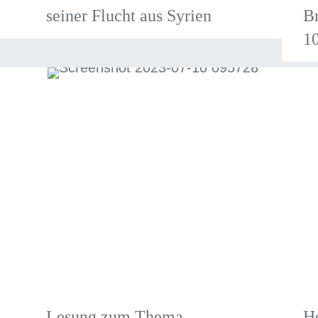
seiner Flucht aus Syrien
Br
1
Lesung zum Thema
He