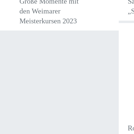
Große Momente mit
S
den Weimarer
„
Meisterkursen 2023
R