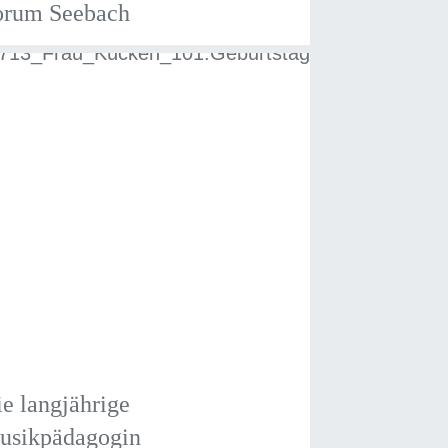
orum Seebach
e langjährige
usikpädagogin