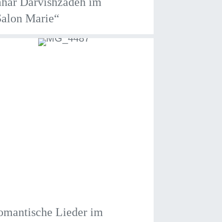
ahar Darvishzadeh im
Salon Marie“
omantische Lieder im