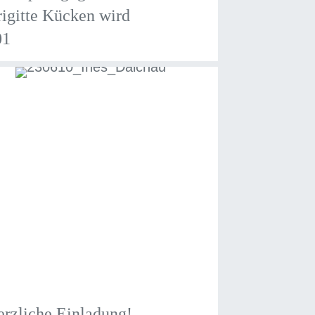
igitte Kücken wird
01
rzliche Einladung!